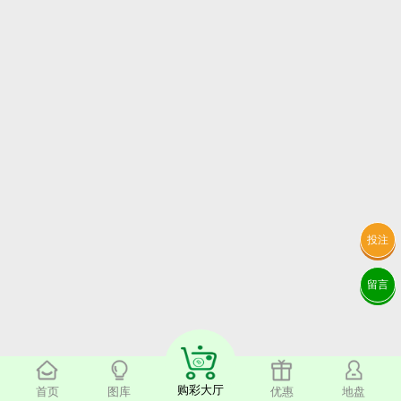
投注
留言
购彩大厅
首页
图库
优惠
地盘